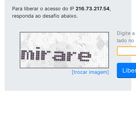
Para liberar o acesso
do IP
216.73.217.54
,
responda ao desafio abaixo.
Digite 
lado no
[trocar imagem]