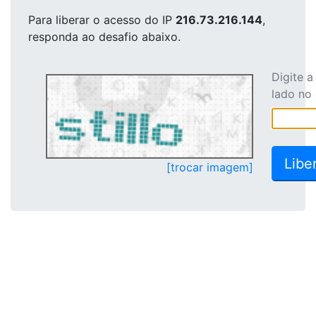
Para liberar o acesso
do IP
216.73.216.144
,
responda ao desafio abaixo.
Digite 
lado no
[trocar imagem]