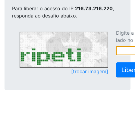
Para liberar o acesso
do IP
216.73.216.220
,
responda ao desafio abaixo.
Digite 
lado no
[trocar imagem]