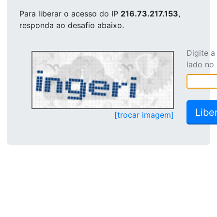
Para liberar o acesso
do IP
216.73.217.153
,
responda ao desafio abaixo.
Digite 
lado no
[trocar imagem]