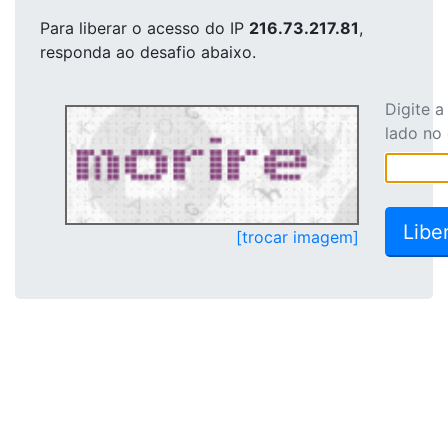
Para liberar o acesso
do IP
216.73.217.81
,
responda ao desafio abaixo.
Digite 
lado no
[trocar imagem]