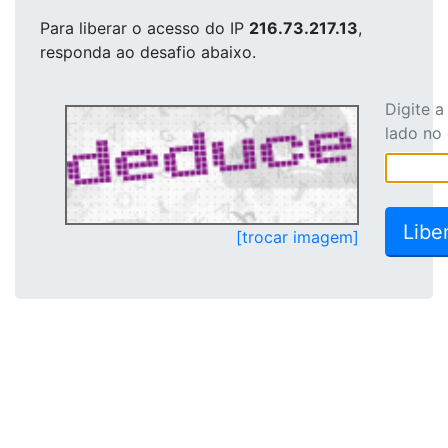
Para liberar o acesso
do IP
216.73.217.13
,
responda ao desafio abaixo.
Digite 
lado no
[trocar imagem]