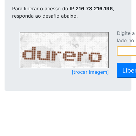
Para liberar o acesso
do IP
216.73.216.196
,
responda ao desafio abaixo.
Digite 
lado no
[trocar imagem]