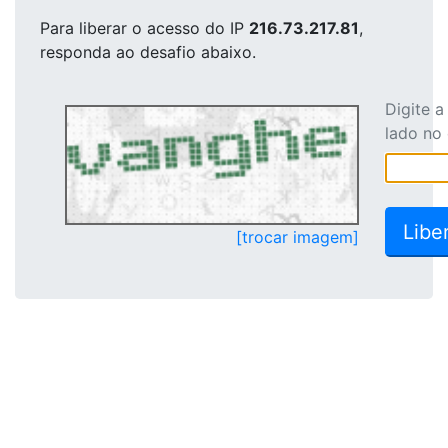
Para liberar o acesso
do IP
216.73.217.81
,
responda ao desafio abaixo.
Digite 
lado no
[trocar imagem]