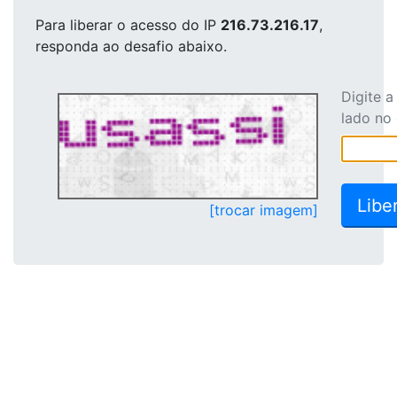
Para liberar o acesso
do IP
216.73.216.17
,
responda ao desafio abaixo.
Digite 
lado no
[trocar imagem]