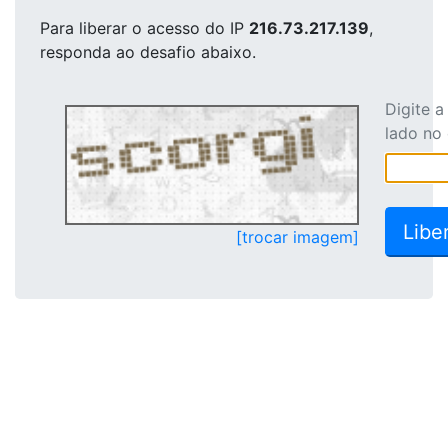
Para liberar o acesso
do IP
216.73.217.139
,
responda ao desafio abaixo.
Digite 
lado no
[trocar imagem]