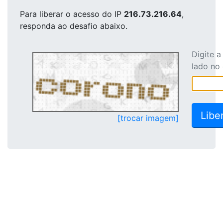
Para liberar o acesso
do IP
216.73.216.64
,
responda ao desafio abaixo.
Digite 
lado no
[trocar imagem]