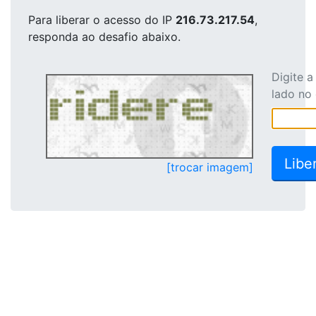
Para liberar o acesso
do IP
216.73.217.54
,
responda ao desafio abaixo.
Digite 
lado no
[trocar imagem]