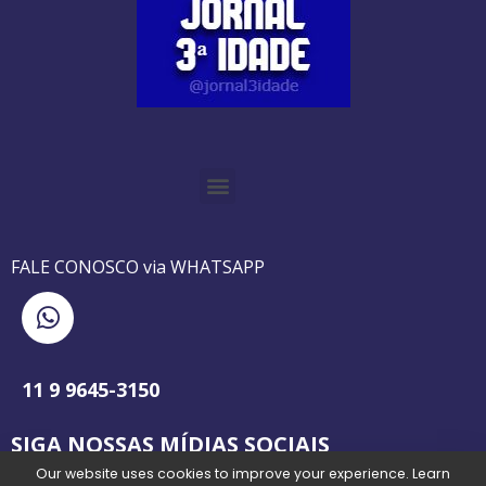
O GUIA BRASILEIRO DA 3ª IDADE FOI IMPRESSO DE AGOSTO DE 1995 A AGOSTO DE 2010
O JORNAL 3ª IDADE DE SP É PIONEIRO NO JORNALISMO PROFISSIONAL VOLTADO PARA A TERCEIRA IDADE NO BRASIL
FALE CONOSCO via WHATSAPP
11 9 9645-3150
SIGA NOSSAS MÍDIAS SOCIAIS
Our website uses cookies to improve your experience. Learn