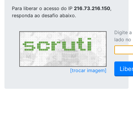
Para liberar o acesso
do IP
216.73.216.150
,
responda ao desafio abaixo.
Digite 
lado no
[trocar imagem]