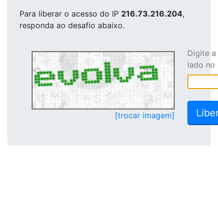
Para liberar o acesso
do IP
216.73.216.204
,
responda ao desafio abaixo.
Digite 
lado no
[trocar imagem]