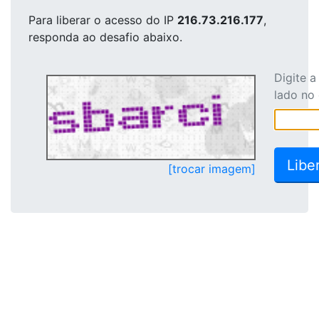
Para liberar o acesso
do IP
216.73.216.177
,
responda ao desafio abaixo.
Digite 
lado no
[trocar imagem]