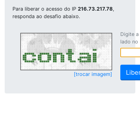
Para liberar o acesso
do IP
216.73.217.78
,
responda ao desafio abaixo.
Digite 
lado no
[trocar imagem]