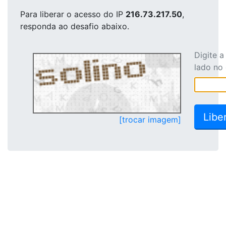
Para liberar o acesso
do IP
216.73.217.50
,
responda ao desafio abaixo.
Digite 
lado no
[trocar imagem]