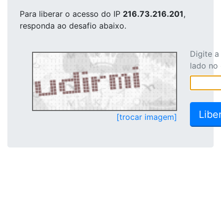
Para liberar o acesso
do IP
216.73.216.201
,
responda ao desafio abaixo.
Digite 
lado no
[trocar imagem]