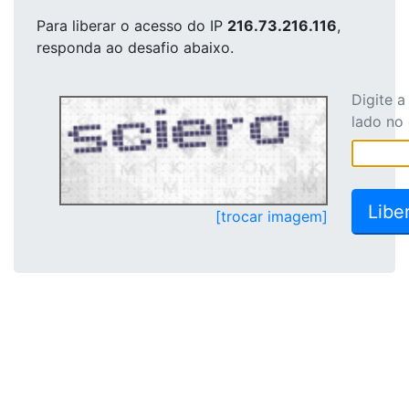
Para liberar o acesso
do IP
216.73.216.116
,
responda ao desafio abaixo.
Digite 
lado no
[trocar imagem]