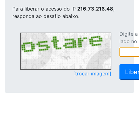
Para liberar o acesso
do IP
216.73.216.48
,
responda ao desafio abaixo.
Digite 
lado no
[trocar imagem]