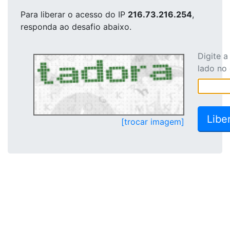
Para liberar o acesso
do IP
216.73.216.254
,
responda ao desafio abaixo.
Digite 
lado no
[trocar imagem]