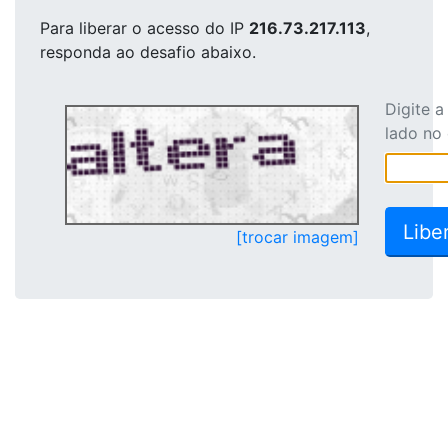
Para liberar o acesso
do IP
216.73.217.113
,
responda ao desafio abaixo.
Digite 
lado no
[trocar imagem]