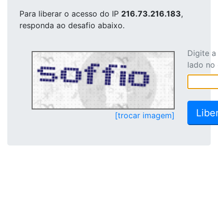
Para liberar o acesso
do IP
216.73.216.183
,
responda ao desafio abaixo.
Digite 
lado no
[trocar imagem]