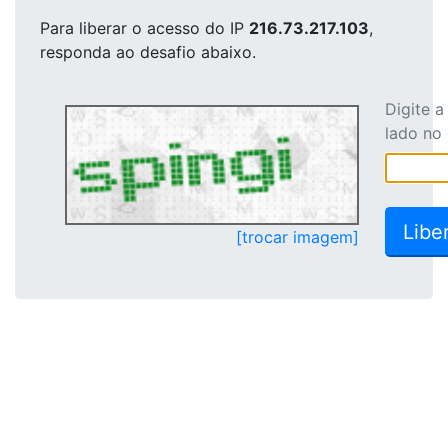
Para liberar o acesso
do IP
216.73.217.103
,
responda ao desafio abaixo.
Digite 
lado no
[trocar imagem]