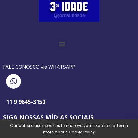
O GUIA BRASILEIRO DA 3ª IDADE FOI IMPRESSO DE AGOSTO DE 1995 A AGOSTO DE 2010
O JORNAL 3ª IDADE DE SP É PIONEIRO NO JORNALISMO PROFISSIONAL VOLTADO PARA A TERCEIRA IDADE NO BRASIL
FALE CONOSCO via WHATSAPP
11 9 9645-3150
SIGA NOSSAS MÍDIAS SOCIAIS
Our website uses cookies to improve your experience. Learn
more about:
Cookie Policy