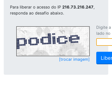
Para liberar o acesso
do IP
216.73.216.247
,
responda ao desafio abaixo.
Digite 
lado no
[trocar imagem]