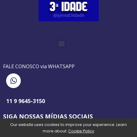
O GUIA BRASILEIRO DA 3ª IDADE FOI IMPRESSO DE AGOSTO DE 1995 A AGOSTO DE 2010
O JORNAL 3ª IDADE DE SP É PIONEIRO NO JORNALISMO PROFISSIONAL VOLTADO PARA A TERCEIRA IDADE NO BRASIL
FALE CONOSCO via WHATSAPP
11 9 9645-3150
SIGA NOSSAS MÍDIAS SOCIAIS
Our website uses cookies to improve your experience. Learn
more about:
Cookie Policy