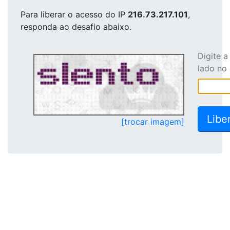
Para liberar o acesso
do IP
216.73.217.101
,
responda ao desafio abaixo.
Digite 
lado no
[trocar imagem]