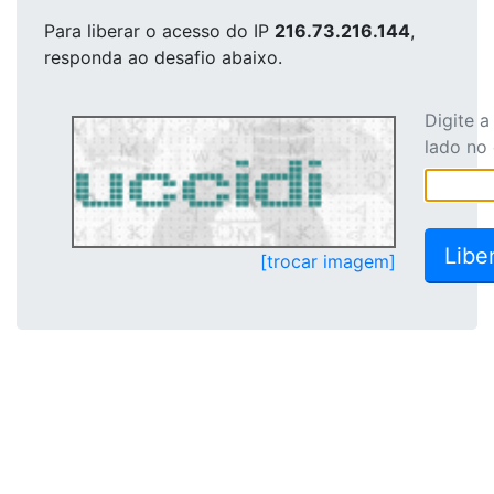
Para liberar o acesso
do IP
216.73.216.144
,
responda ao desafio abaixo.
Digite 
lado no
[trocar imagem]