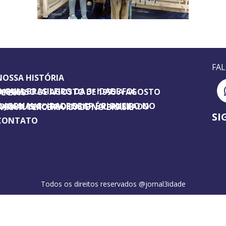
FA
NOSSA HISTÓRIA
SILEIRO DA 3ª IDADE FOI IMPRESSO DE AGOSTO DE 1995 A AGOSTO DE 2010
ORNAL 3ª IDADE DE SP É PIONEIRO NO JORNALISMO PROFISSIONAL VOLTADO PARA A TERCEIRA IDADE NO BRASIL
SI
CONTATO
Todos os direitos reservados @jornal3idade