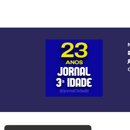
O GUIA BRA
O J