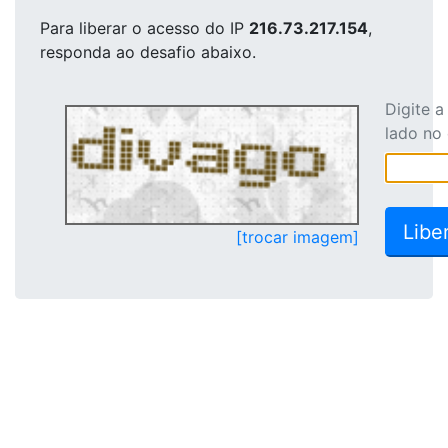
Para liberar o acesso
do IP
216.73.217.154
,
responda ao desafio abaixo.
Digite 
lado no
[trocar imagem]