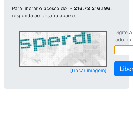
Para liberar o acesso
do IP
216.73.216.196
,
responda ao desafio abaixo.
Digite 
lado no
[trocar imagem]