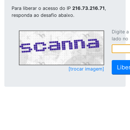
Para liberar o acesso
do IP
216.73.216.71
,
responda ao desafio abaixo.
Digite 
lado no
[trocar imagem]