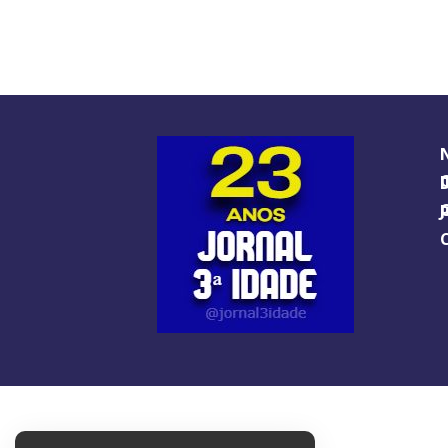
O GUIA BRA
O J