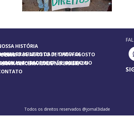
FA
NOSSA HISTÓRIA
SILEIRO DA 3ª IDADE FOI IMPRESSO DE AGOSTO DE 1995 A AGOSTO DE 2010
ORNAL 3ª IDADE DE SP É PIONEIRO NO JORNALISMO PROFISSIONAL VOLTADO PARA A TERCEIRA IDADE NO BRASIL
SI
CONTATO
Todos os direitos reservados @jornal3idade