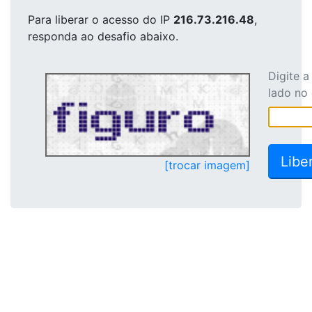
Para liberar o acesso
do IP
216.73.216.48
,
responda ao desafio abaixo.
Digite 
lado no
[trocar imagem]