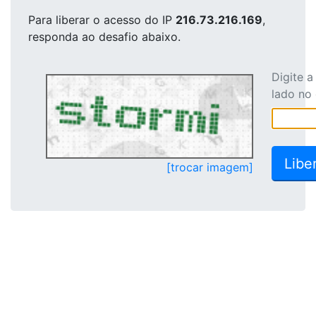
Para liberar o acesso
do IP
216.73.216.169
,
responda ao desafio abaixo.
Digite 
lado no
[trocar imagem]