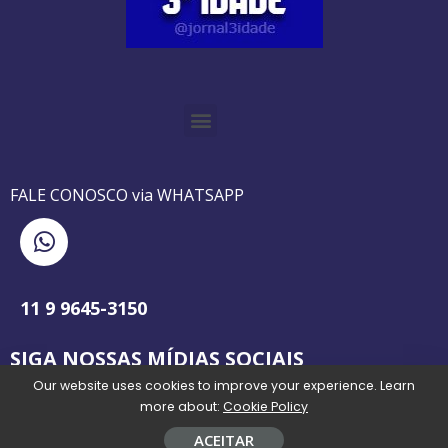
O GUIA BRASILEIRO DA 3ª IDADE FOI IMPRESSO DE AGOSTO DE 1995 A AGOSTO DE 2010
O JORNAL 3ª IDADE DE SP É PIONEIRO NO JORNALISMO PROFISSIONAL VOLTADO PARA A TERCEIRA IDADE NO BRASIL
FALE CONOSCO via WHATSAPP
11 9 9645-3150
SIGA NOSSAS MÍDIAS SOCIAIS
Our website uses cookies to improve your experience. Learn
more about:
Cookie Policy
ACEITAR
Todos os direitos reservados @jornal3idade