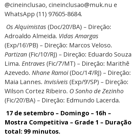
@cineinclusao,
cineinclusao@muk.nu
e
WhatsApp (11) 97605-8684.
Os Alquimistas
(Doc/20’/BA) – Direção:
Adroaldo Almeida.
Vidas Amargas
(Exp/16’/PB) – Direção: Marcos Veloso.
Partizan
(Fic/10’/RJ) – Direção: Eduardo Souza
Lima.
Entraves
(Fic/7’/MT) – Direção: Marithê
Azevedo.
Nha
n
e
R
amoi
(Doc/14’/RJ) – Direção:
Maia Lannes.
Invisíveis
(Exp/9’/SP) – Direção:
Wilson Cortez Ribeiro.
O Sonho de Zezinho
(Fic/20’/BA) – Direção: Edmundo Lacerda.
17 de setembro – Domingo – 16h –
Mostra Competitiva – Grade 1 – Duração
total: 99 minutos.