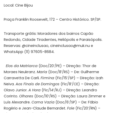
Local: Cine Bijou
Praça Franklin Roosevelt, 172 – Centro Histórico. SP/SP.
Transporte grátis: Moradores dos bairros Capão
Redondo, Cidade Tiradentes, Heliópolis e Paraisópolis.
Reservas: @cineinclusao,
cineinclusao@muk.nu
e
WhatsApp (11) 97605-8684.
Elos da Matriarca
(Doc/20’/PE) – Direção: Thor de
Moraes Neukranz.
Maria
(Doc/8’/RS) – De: Guilherme
Carravetta De Carli.
Firmina
(Fic/15’/SP) – Direção: Izah
Neiva.
Aos Finais de Domingos
(Fic/8’/CE) – Direção:
Olavo Junior.
A Hora
(Fic/14’/RJ) – Direção: Leandro
Corinto.
Olhares
(Doc/10’/RS) – Direção: Laura Zimmer e
Luís Alexandre.
Cama Vazia
(Doc/6’/SP) – De: Fábio
Rogério e Jean-Claude Bernardet.
Fole
(Fic/20’/RN) –