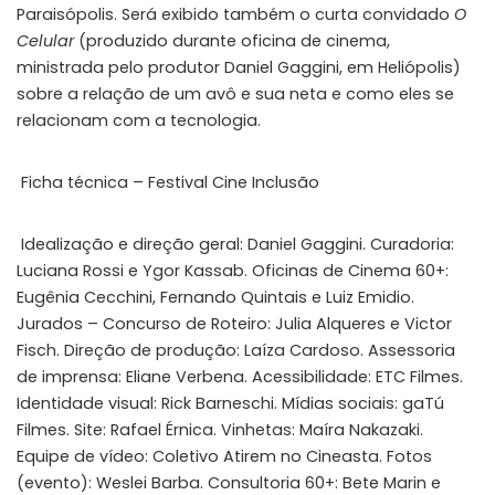
Paraisópolis. Será exibido também o curta convidado
O
Celular
(produzido durante oficina de cinema,
ministrada pelo produtor Daniel Gaggini, em Heliópolis)
sobre a relação de um avô e sua neta e como eles se
relacionam com a tecnologia.
Ficha técnica – Festival Cine Inclusão
Idealização e direção geral: Daniel Gaggini. Curadoria:
Luciana Rossi e Ygor Kassab. Oficinas de Cinema 60+:
Eugênia Cecchini, Fernando Quintais e Luiz Emidio.
Jurados – Concurso de Roteiro: Julia Alqueres e Victor
Fisch. Direção de produção: Laíza Cardoso. Assessoria
de imprensa: Eliane Verbena. Acessibilidade: ETC Filmes.
Identidade visual: Rick Barneschi. Mídias sociais: gaTú
Filmes. Site: Rafael Érnica. Vinhetas: Maíra Nakazaki.
Equipe de vídeo: Coletivo Atirem no Cineasta. Fotos
(evento): Weslei Barba. Consultoria 60+: Bete Marin e