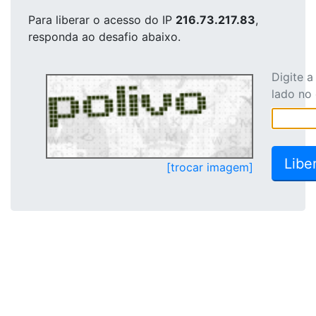
Para liberar o acesso
do IP
216.73.217.83
,
responda ao desafio abaixo.
Digite 
lado no
[trocar imagem]