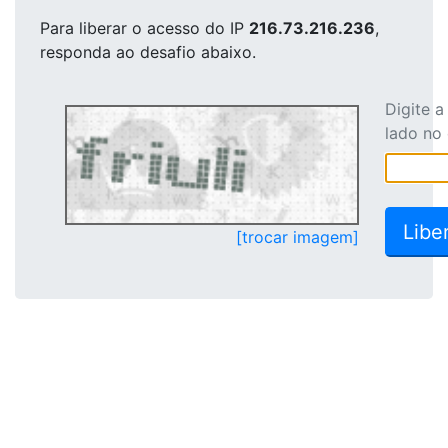
Para liberar o acesso
do IP
216.73.216.236
,
responda ao desafio abaixo.
Digite 
lado no
[trocar imagem]