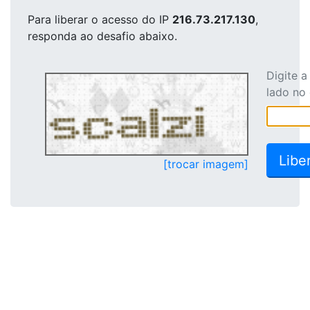
Para liberar o acesso
do IP
216.73.217.130
,
responda ao desafio abaixo.
Digite 
lado no
[trocar imagem]