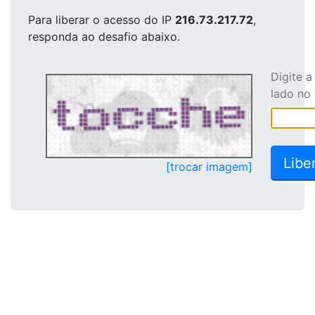
Para liberar o acesso
do IP
216.73.217.72
,
responda ao desafio abaixo.
Digite 
lado no
[trocar imagem]