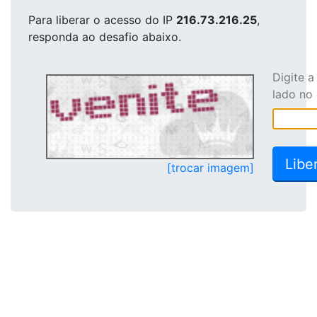
Para liberar o acesso
do IP
216.73.216.25
,
responda ao desafio abaixo.
Digite 
lado no
[trocar imagem]