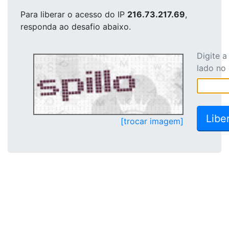
Para liberar o acesso
do IP
216.73.217.69
,
responda ao desafio abaixo.
Digite 
lado no
[trocar imagem]