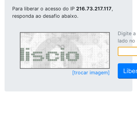
Para liberar o acesso
do IP
216.73.217.117
,
responda ao desafio abaixo.
Digite 
lado no
[trocar imagem]