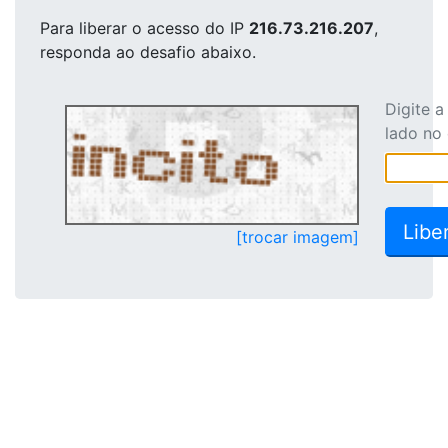
Para liberar o acesso
do IP
216.73.216.207
,
responda ao desafio abaixo.
Digite 
lado no
[trocar imagem]