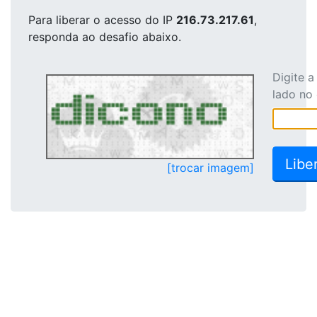
Para liberar o acesso
do IP
216.73.217.61
,
responda ao desafio abaixo.
Digite 
lado no
[trocar imagem]