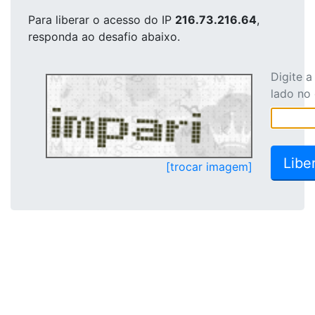
Para liberar o acesso
do IP
216.73.216.64
,
responda ao desafio abaixo.
Digite 
lado no
[trocar imagem]