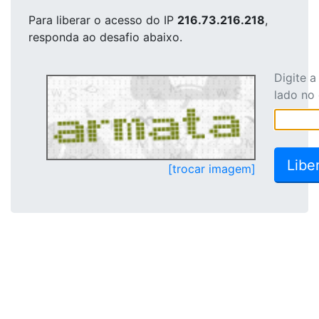
Para liberar o acesso
do IP
216.73.216.218
,
responda ao desafio abaixo.
Digite 
lado no
[trocar imagem]