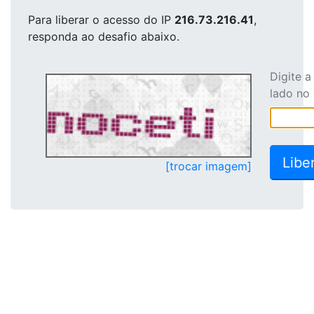
Para liberar o acesso
do IP
216.73.216.41
,
responda ao desafio abaixo.
Digite 
lado no
[trocar imagem]